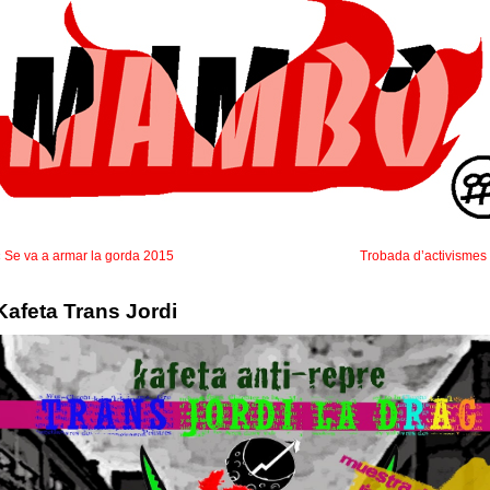
«
Se va a armar la gorda 2015
Trobada d’activismes
Kafeta Trans Jordi