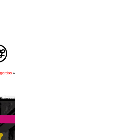
 gordos
»