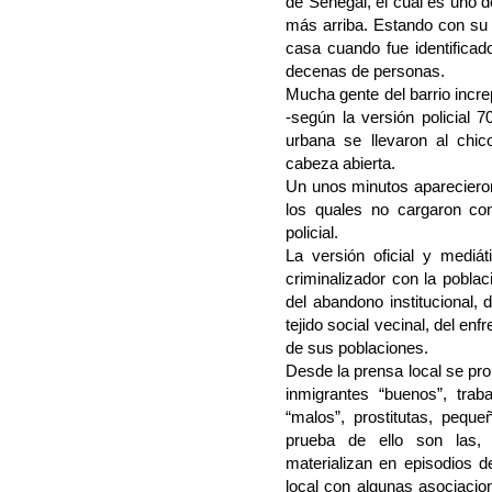
de Senegal, el cual es uno d
más arriba. Estando con su g
casa cuando fue identificad
decenas de personas.
Mucha gente del barrio increp
-según la versión policial 7
urbana se llevaron al chic
cabeza abierta.
Un unos minutos aparecieron
los quales no cargaron con
policial.
La versión oficial y mediá
criminalizador con la poblac
del abandono institucional, 
tejido social vecinal, del en
de sus poblaciones.
Desde la prensa local se pr
inmigrantes “buenos”, tra
“malos”, prostitutas, pequ
prueba de ello son las,
materializan en episodios d
local con algunas asociacio