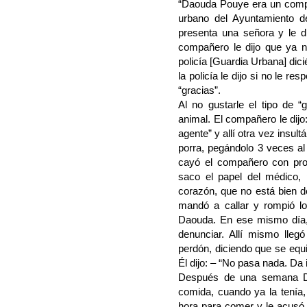
“Daouda Pouye era un compa
urbano del Ayuntamiento de
presenta una señora y le d
compañero le dijo que ya no
policía [Guardia Urbana] dic
la policía le dijo si no le r
“gracias”.
Al no gustarle el tipo de “g
animal. El compañero le dijo
agente” y allí otra vez insul
porra, pegándolo 3 veces al
cayó el compañero con pro
saco el papel del médico, 
corazón, que no está bien d
mandó a callar y rompió l
Daouda. En ese mismo día,
denunciar. Allí mismo llegó
perdón, diciendo que se equ
Él dijo: – “No pasa nada. Da i
Después de una semana Da
comida, cuando ya la tenía, 
hora para comer y le acusó d