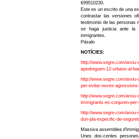
699510230.
Este es un escrito de una ex 
contrastar las versiones of
testimonio de las personas m
se haga justicia ante la 
inmigrantes.
Pásalo
NOTÍCIES:
http://www.segre.com/arxiu-de
apedreguen-12-urbans-al-bar
http://www.segre.com/arxiu-de
per-evitar-noves-agressions-a
http://www.segre.com/arxiu-det
immigrants-es-conjuren-per-fe
http://www.segre.com/arxiu-de
dun-pla-especific-de-segureta
Massiva assemblea d’immigran
Unes dos-centes persones